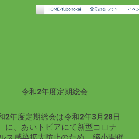
HOME/fubonokai
父母の会って？
イベ
令和2年度定期総会
令和2年度定期総会は令和2年3月28日
）に、あいトピアにて新型コロナ
ルス感染拡大防止のため、縮小開催