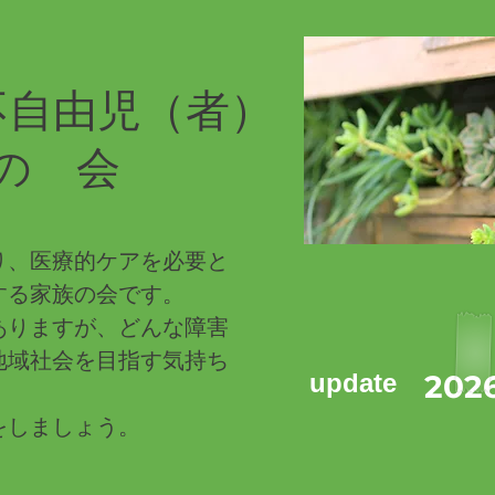
不自由児（者）
の 会
り、医療的ケアを必要と
する家族の会です。
ありますが、どんな障害
地域社会を目指す気持ち
update
2026
をしましょう。